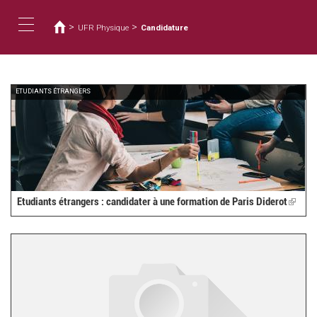
Vous
Aller
au
êtes
>
>
UFR Physique
Candidature
contenu
ici
Toggle
principal
navigation
ETUDIANTS ÉTRANGERS
Etudiants étrangers : candidater à une formation de Paris Diderot
(link
is
extern