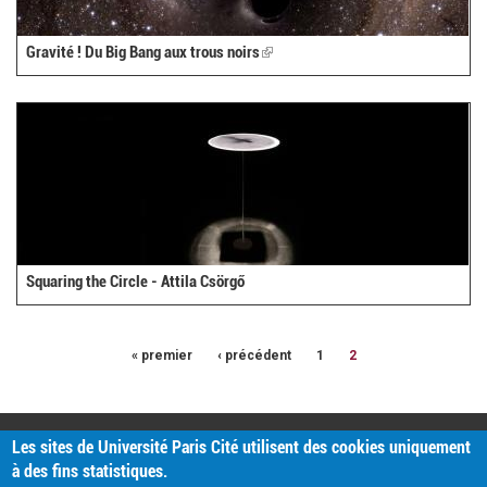
Gravité ! Du Big Bang aux trous noirs
(link
is
external)
Squaring the Circle - Attila Csörgő
« premier
‹ précédent
1
2
PRATIQUE
Les sites de Université Paris Cité utilisent des cookies uniquement
Plan d'accès
à des fins statistiques.
Intranet