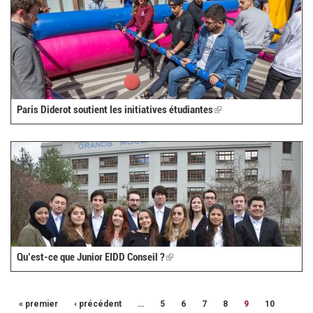
Paris Diderot soutient les initiatives étudiantes
(link
is
external)
Qu’est-ce que Junior EIDD Conseil ?
(link
is
external)
« premier
‹ précédent
…
5
6
7
8
9
10