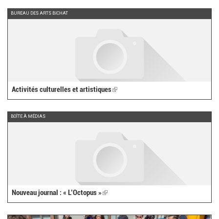
external)
BUREAU DES ARTS BICHAT
Activités culturelles et artistiques
(link
is
external)
BOÎTE À MÉDIAS
Nouveau journal : « L’Octopus »
(link
is
external)