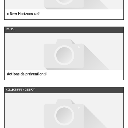
« New Horizons »
(link
is
external)
EBISOL
Actions de prévention
(link
is
external)
COLLECTIF PSY DIDEROT