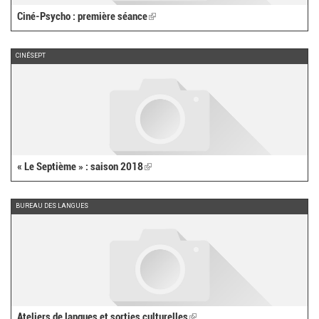
Ciné-Psycho : première séance
(link
is
external)
CINÉSEPT
« Le Septième » : saison 2018
(link
is
external)
BUREAU DES LANGUES
Ateliers de langues et sorties culturelles
(link