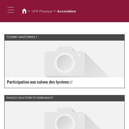
Vous
Aller
au
êtes
>
>
UFR Physique
Association
contenu
ici
Toggle
principal
navigation
TUTORAT SANTÉ PARIS 7
Participation aux salons des lycéens
(link
is
external)
PHISIS7, HIGH’STORY P7, KOREHAN P7