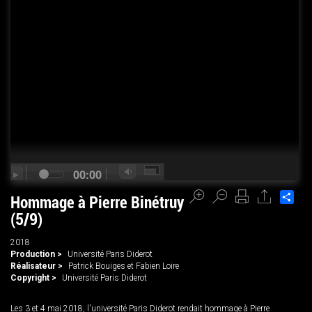
00:00
Sha
Hommage à Pierre Binétruy
(5/9)
2018
Production >
Université Paris Diderot
Réalisateur >
Patrick Bouiges et Fabien Loire
Copyright >
Université Paris Diderot
Les 3 et 4 mai 2018, l'université Paris Diderot rendait hommage à Pierre