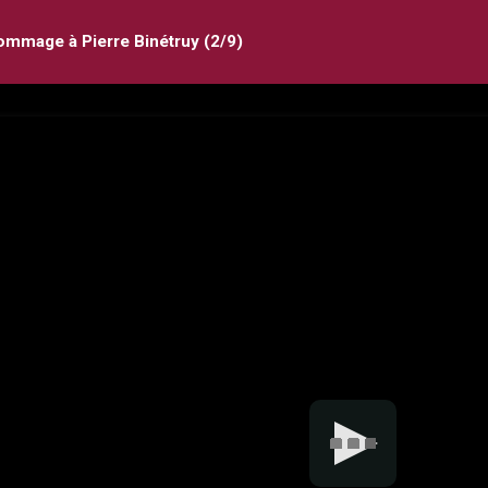
mmage à Pierre Binétruy (2/9)