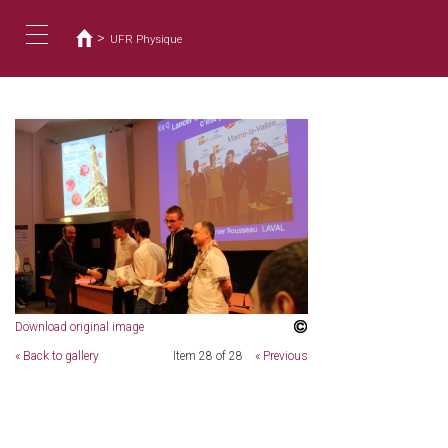
Vous
Aller
au
êtes
>
UFR Physique
contenu
ici
Toggle
principal
navigation
Download original image
« Back to gallery
Item 28 of 28
« Previous