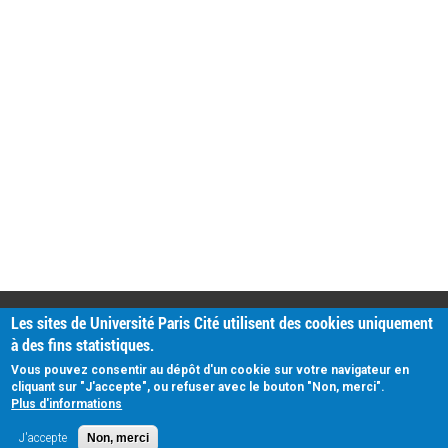
PRATIQUE
Les sites de Université Paris Cité utilisent des cookies uniquement
Plan d'accès
à des fins statistiques.
Intranet
Mentions légales
Vous pouvez consentir au dépôt d'un cookie sur votre navigateur en
Données personnelles
cliquant sur "J'accepte", ou refuser avec le bouton "Non, merci".
Plus d'informations
J'accepte
Non, merci