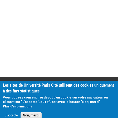
PRATIQUE
Les sites de Université Paris Cité utilisent des cookies uniquement
Plan d'accès
à des fins statistiques.
Intranet
Mentions légales
Vous pouvez consentir au dépôt d'un cookie sur votre navigateur en
Données personnelles
cliquant sur "J'accepte", ou refuser avec le bouton "Non, merci".
Plus d'informations
J'accepte
Non, merci