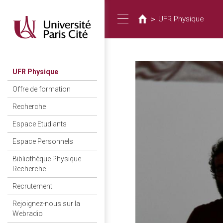
Vous
Aller
au
êtes
>
UFR Physique
Toggle
contenu
ici
principal
navigation
UFR Physique
Offre de formation
Recherche
Espace Etudiants
Espace Personnels
Bibliothèque Physique
Recherche
Recrutement
Rejoignez-nous sur la
Webradio