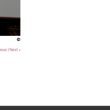
ious
|
Next »