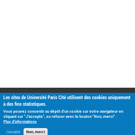
PRATIQUE
Les sites de Université Paris Cité utilisent des cookies uniquement
Plan d'accès
à des fins statistiques.
Intranet
Mentions légales
Vous pouvez consentir au dépôt d'un cookie sur votre navigateur en
Données personnelles
cliquant sur "J'accepte", ou refuser avec le bouton "Non, merci".
Plus d'informations
J'accepte
Non, merci