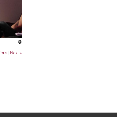
ious
|
Next »