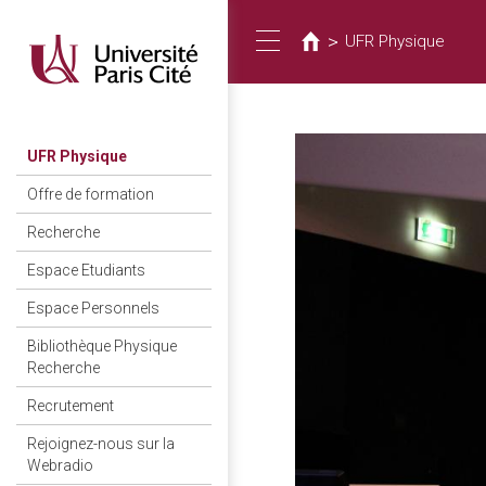
Vous
Aller
au
êtes
>
UFR Physique
Toggle
contenu
ici
principal
navigation
UFR Physique
Offre de formation
Recherche
Espace Etudiants
Espace Personnels
Bibliothèque Physique
Recherche
Recrutement
Rejoignez-nous sur la
Webradio