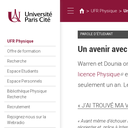
Usted
Pasar
al
está
>
>
UFR Physique
U
Toggle
contenido
aquí
principal
PAROLE D'ÉTUDIANT
navigation
UFR Physique
Un avenir ave
Offre de formation
Recherche
Warren et Dounia on
Espace Etudiants
licence Physique
(li
e
Espace Personnels
seulement un an. L
is
Bibliothèque Physique
ext
Recherche
« J’AI TROUVÉ MA
Recrutement
Rejoignez-nous sur la
« Avant même d’échouer au
Webradio
réorienter et, grâce à Int