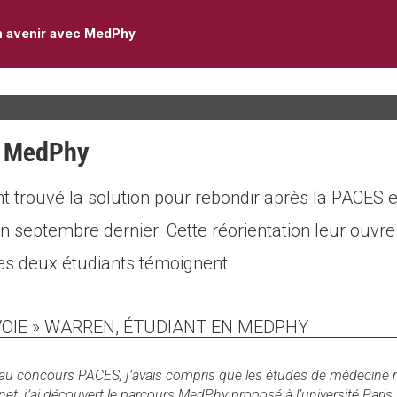
n avenir avec MedPhy
c MedPhy
t trouvé la solution pour rebondir après la PACES 
nk
n septembre dernier. Cette réorientation leur ouvre
es deux étudiants témoignent.
ernal)
 VOIE » WARREN, ÉTUDIANT EN MEDPHY
 concours PACES, j’avais compris que les études de médecine n’é
ernet, j’ai découvert le parcours MedPhy proposé à l’université Pari