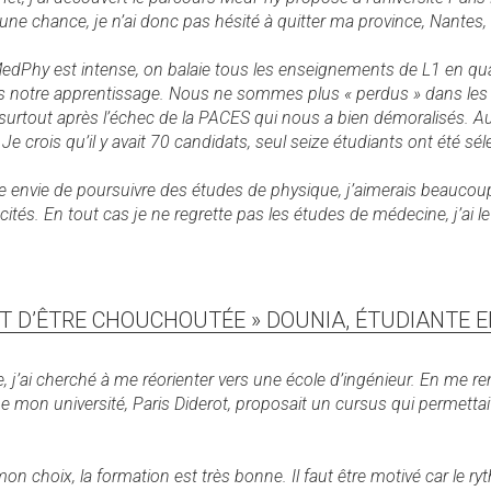
une chance, je n’ai donc pas hésité à quitter ma province, Nantes
edPhy est intense, on balaie tous les enseignements de L1 en qua
otre apprentissage. Nous ne sommes plus « perdus » dans les a
é, surtout après l’échec de la PACES qui nous a bien démoralisés. 
e crois qu’il y avait 70 candidats, seul seize étudiants ont été sél
 envie de poursuivre des études de physique, j’aimerais beaucoup 
acités. En tout cas je ne regrette pas les études de médecine, j’ai l
ENT D’ÊTRE CHOUCHOUTÉE » DOUNIA, ÉTUDIANTE
, j’ai cherché à me réorienter vers une école d’ingénieur. En me rens
e mon université, Paris Diderot, proposait un cursus qui permettai
on choix, la formation est très bonne. Il faut être motivé car le 