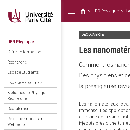
Usted
Pasar
al
está
>
>
UFR Physique
Le
Toggle
contenido
aquí
principal
DÉCOUVERTE
navigation
UFR Physique
Les nanomatéri
Offre de formation
Recherche
Comment les nanoma
Espace Etudiants
Des physiciens et de
Espace Personnels
la prestigieuse rev
Bibliothèque Physique
Recherche
Les nanomatériaux focalise
Recrutement
immense. Les application
domaine de la santé not
Rejoignez-nous sur la
injectés près d’une tumeu
Webradio
d’éradiquer les cellules 