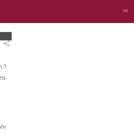
FR
Share
n ?
ans
fin