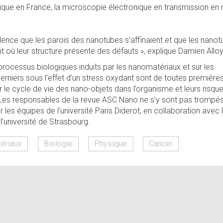
ique en France, la microscopie électronique en transmission en 
ence que les parois des nanotubes s’affinaient et que les nano
oit où leur structure présente des défauts », explique Damien Allo
processus biologiques induits par les nanomatériaux et sur les
erniers sous l’effet d’un stress oxydant sont de toutes première
 le cycle de vie des nano-objets dans l’organisme et leurs risqu
. Les responsables de la revue ASC Nano ne s’y sont pas trompé
par les équipes de l’université Paris Diderot, en collaboration avec 
l’université de Strasbourg.
ériaux
Biologie
Physique
Cancer