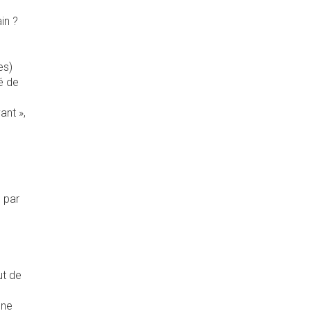
in ?
s
es)
é de
ant »,
 par
ut de
one