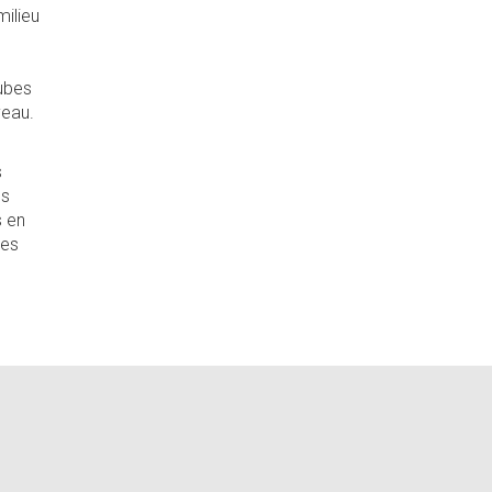
milieu
tubes
yeau.
s
es
s en
les