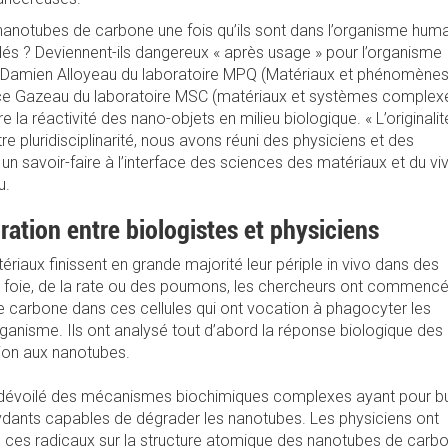
nanotubes de carbone une fois qu’ils sont dans l’organisme huma
s ? Deviennent-ils dangereux « après usage » pour l’organisme
 Damien Alloyeau du laboratoire MPQ (Matériaux et phénomène
nce Gazeau du laboratoire MSC (matériaux et systèmes complex
la réactivité des nano-objets en milieu biologique. « L’originalit
re pluridisciplinarité, nous avons réuni des physiciens et des
 un savoir-faire à l’interface des sciences des matériaux et du viv
u.
ration entre biologistes et physiciens
iaux finissent en grande majorité leur périple in vivo dans des
 foie, de la rate ou des poumons, les chercheurs ont commencé
e carbone dans ces cellules qui ont vocation à phagocyter les
rganisme. Ils ont analysé tout d’abord la réponse biologique des
ion aux nanotubes.
si dévoilé des mécanismes biochimiques complexes ayant pour b
dants capables de dégrader les nanotubes. Les physiciens ont
de ces radicaux sur la structure atomique des nanotubes de carb