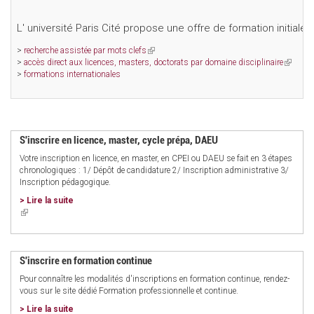
L' université Paris Cité propose une offre de formation initiale
>
recherche assistée par mots clefs
(link
>
accès direct aux licences, masters, doctorats par domaine disciplinaire
is
(link
>
formations internationales
external)
is
external)
S'inscrire en licence, master, cycle prépa, DAEU
Votre inscription en licence, en master, en CPEI ou DAEU se fait en 3 étapes
chronologiques : 1/ Dépôt de candidature 2/ Inscription administrative 3/
Inscription pédagogique.
> Lire la suite
(link
is
external)
S'inscrire en formation continue
Pour connaître les modalités d'inscriptions en formation continue, rendez-
vous sur le site dédié Formation professionnelle et continue.
> Lire la suite