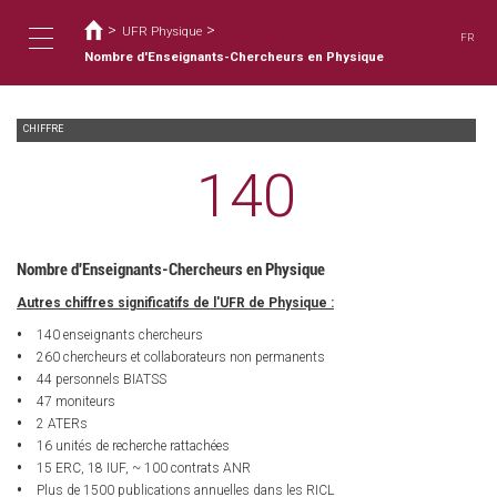
您
移
至
>
>
在
UFR Physique
FR
主
這
Nombre d'Enseignants-Chercheurs en Physique
Toggle
內
裡
容
CHIFFRE
navigation
140
Nombre d'Enseignants-Chercheurs en Physique
Autres chiffres significatifs de l'UFR de Physique :
140 enseignants chercheurs
260 chercheurs et collaborateurs non permanents
44 personnels BIATSS
47 moniteurs
2 ATERs
16 unités de recherche rattachées
15 ERC, 18 IUF, ~ 100 contrats ANR
Plus de 1500 publications annuelles dans les RICL