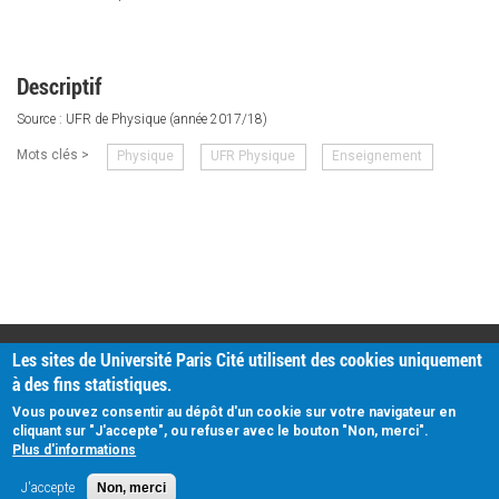
Descriptif
Source : UFR de Physique (année 2017/18)
Mots clés >
Physique
UFR Physique
Enseignement
PRATIQUE
Les sites de Université Paris Cité utilisent des cookies uniquement
Plan d'accès
à des fins statistiques.
Intranet
Mentions légales
Vous pouvez consentir au dépôt d'un cookie sur votre navigateur en
Données personnelles
cliquant sur "J'accepte", ou refuser avec le bouton "Non, merci".
Plus d'informations
J'accepte
Non, merci