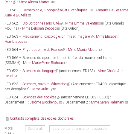
Paris
(link
:
Mme Alissa Marteau
(link
mail)
is
sends
• ED 561 –
Hématologie, Oncogenèse, et Biothérapies
:
M. Amaury Gau et Mme
external)
e-
Aurélie Bultelle
(link
mail)
sends
• ED 562 –
Bio Sorbonne Paris Cité
(link
:
Mme Emma Valentino
(link
(Site Grands
e-
Moulins) /
Mme Deborah Depost
(link
is
(Site Odéon)
sends
mail)
sends
external)
e-
• ED 563 –
Médicament Toxicologie, chimie et Imagerie
(link
:
Mme Elisabeth
e-
mail)
Hombrados
(link
is
mail)
sends
external)
• ED 564 –
Physique en Ile de France
(link
:
Mme Monia Mestar
(link
e-
is
sends
mail)
• ED 566 – Sciences du sport, de la motricité et du mouvement humain
external)
e-
(SSMMH) :
Mme Marie-Pierre Richoux
(link
mail)
sends
• ED 622 –
Sciences du langage
(link
(anciennement ED132) :
Mme Chafia Ait-
e-
Hellal
(link
is
mail)
sends
external)
• ED 623 –
Sciences, savoirs, éducation
(link
(Anciennement ED400 : didactique
e-
des disciplines) :
Mme Julie Ly
(link
is
mail)
sends
external)
• ED 624 –
Sciences des sociétés
(link
(anciennement ED 382 : EESC) :
e-
Département 1 :
Jérôme Brocheriou
is
(link
/ Département 2 :
Mme Sarah Rahmani
(link
mail)
external)
sends
sends
e-
e-
mail)
mail)
Contacts complets des écoles doctorales
Mots
Doctorat
service de la formation doctorale
clés >