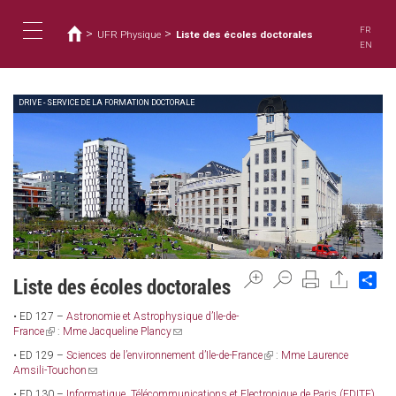
您
移
至
在
FR
>
>
UFR Physique
Liste des écoles doctorales
主
這
Toggle
EN
內
裡
容
DRIVE - SERVICE DE LA FORMATION DOCTORALE
navigation
Sh
Liste des écoles doctorales
• ED 127 –
Astronomie et Astrophysique d’Ile-de-
France
(link
:
Mme Jacqueline Plancy
(link
is
sends
• ED 129 –
Sciences de l’environnement d’Ile-de-France
(link
:
Mme Laurence
external)
e-
Amsili-Touchon
(link
is
mail)
sends
external)
• ED 130 –
Informatique, Télécommunications et Electronique de Paris (EDITE)