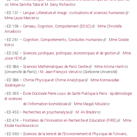
e-
(link
:
Mme Samiha Taba et M. Dany Richard
(link
mail)
sends
sends
• ED 131 –
Langue, Littérature et Image : civilisations et sciences humaines
(link
:
e-
e-
Mme Laura Mercier
(link
is
mail)
mail)
sends
external
• ED 158 –
Cerveau, Cognition, Comportement (ED3C)
(link
:
Mme Christelle
e-
Arruebo
(link
is
mail)
sends
external)
• ED 261 –
Cognition, Comportements, Conduites Humaines
(link
:
Mme Coralie
e-
Kot
(link
is
mail)
sends
external)
• ED 262 –
Sciences juridiques, politiques, économiques et de gestion
(link
:
Mme
e-
Josie YEYE
(link
is
mail)
is
external)
• ED 386 –
Sciences Mathématiques de Paris Centre
(link
:
Mme Amina Hariti
(link
external)
(Université de Paris) /
M. Jean-François Venuti
(link
(Sorbonne Université)
is
sends
sends
external)
e-
• ED 388 –
Chimie Physique et Chimie Analytique
(link
:
Mme Konnavadee
e-
mail)
Soobrayen
(link
is
mail)
sends
external)
• ED 393 –
École Doctorale Pierre Louis de Santé Publique à Paris : épidémiologie
e-
et sciences
mail)
de l’information biomédicale
(link
:
Mme Magali Moulié
(link
is
sends
• ED 450 –
Recherches en psychanalyse
(link
:
M. Ali Brador
(link
external)
e-
is
sends
mail)
• ED 474 –
Frontières de l'Innovation en Recherche et Education (FIRE)
(link
:
Mme
external)
e-
Elodie Kaslikowski
(link
is
mail)
sends
external)
• ED 560 –
Sciences de la terre et de l’Environnement et Physique de l’Univers,
e-