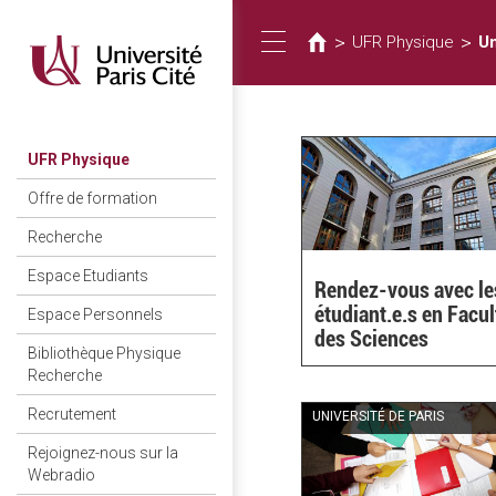
Usted
Pasar
al
está
>
>
UFR Physique
Un
Toggle
contenido
aquí
principal
navigation
UFR Physique
Offre de formation
Recherche
Espace Etudiants
Rendez-vous avec le
étudiant.e.s en Facul
Espace Personnels
des Sciences
Bibliothèque Physique
Recherche
Recrutement
UNIVERSITÉ DE PARIS
Rejoignez-nous sur la
Webradio