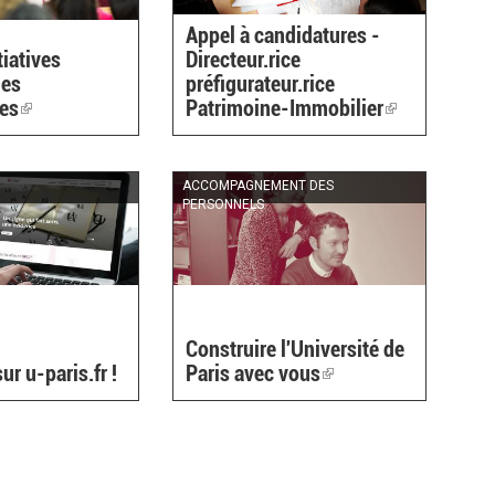
Appel à candidatures -
tiatives
Directeur.rice
ues
préfigurateur.rice
ées
(link
Patrimoine-Immobilier
(link
is
is
external)
external)
ACCOMPAGNEMENT DES
PERSONNELS
Construire l'Université de
r u-paris.fr !
Paris avec vous
(link
is
external)