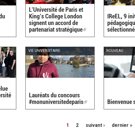
L’Université de Paris et
 du
King’s College London
IReEL, 9 ini
signent un accord de
pédagogiq
partenariat stratégique
(link
sélectionn
is
external)
VIE UNIVERSITAIRE
NOUVEAU
élue
rsité
Lauréats du concours
#monuniversitedeparis
(link
Bienvenue su
is
external)
1
2
suivant ›
dernier »