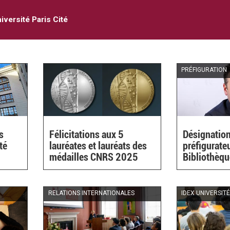
iversité Paris Cité
PRÉFIGURATION
s
Félicitations aux 5
Désignation
té
lauréates et lauréats des
préfigurate
médailles CNRS 2025
Bibliothèq
RELATIONS INTERNATIONALES
IDEX UNIVERSITÉ