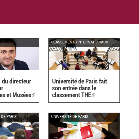
CLASSEMENTS INTERNATIONAUX
 du directeur
Université de Paris fait
ur
son entrée dans le
ues et Musées
(link
classement THE
(link
is
is
external)
external)
 DE PARIS
UNIVERSITÉ DE PARIS