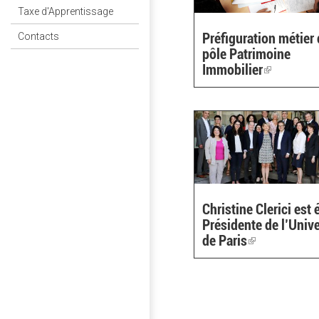
Taxe d'Apprentissage
Préfiguration métier
Contacts
pôle Patrimoine
Immobilier
(link
is
external)
Christine Clerici est 
Présidente de l’Unive
de Paris
(link
is
external)