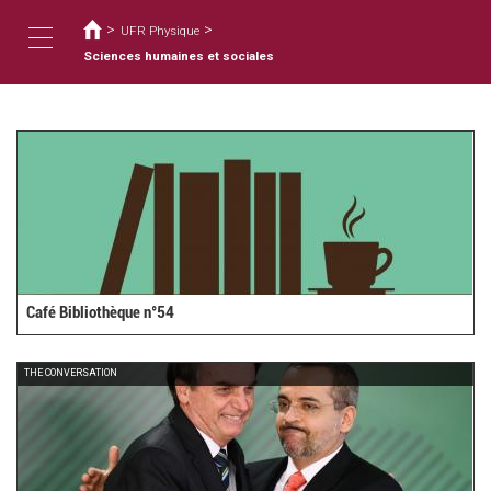
Usted
Pasar
al
>
>
está
UFR Physique
contenido
aquí
Sciences humaines et sociales
Toggle
principal
navigation
Café Bibliothèque n°54
THE CONVERSATION