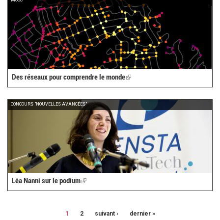
MOOC
Des réseaux pour comprendre le monde
(link
is
external)
CONCOURS "NOUVELLES AVANCÉES"
Léa Nanni sur le podium
(link
is
external)
1
2
suivant ›
dernier »