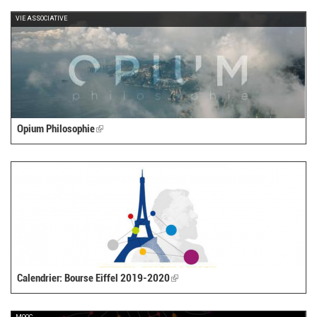
external)
VIE ASSOCIATIVE
Opium Philosophie
(link
is
external)
Calendrier: Bourse Eiffel 2019-2020
(link
is
external)