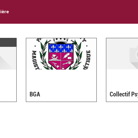
lière
BGA
Collectif Ps