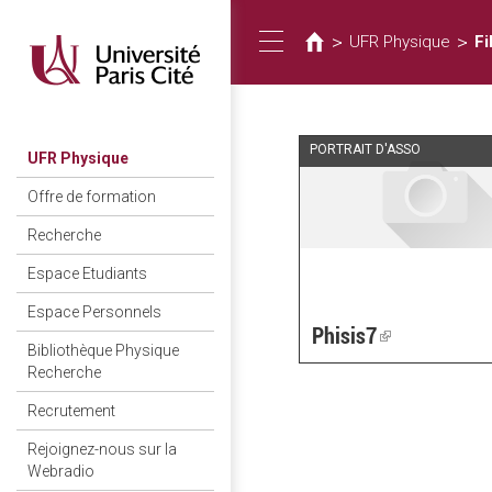
Usted
Pasar
al
está
>
>
UFR Physique
Fi
Toggle
contenido
aquí
principal
navigation
PORTRAIT D'ASSO
UFR Physique
Offre de formation
Recherche
Espace Etudiants
Espace Personnels
Phisis7
(link
Bibliothèque Physique
is
Recherche
external)
Recrutement
Rejoignez-nous sur la
Webradio