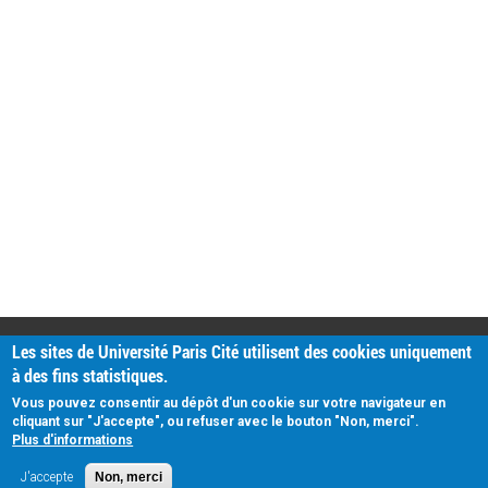
PRATIQUE
Les sites de Université Paris Cité utilisent des cookies uniquement
Plan d'accès
à des fins statistiques.
Intranet
Mentions légales
Vous pouvez consentir au dépôt d'un cookie sur votre navigateur en
Données personnelles
cliquant sur "J'accepte", ou refuser avec le bouton "Non, merci".
Plus d'informations
J'accepte
Non, merci