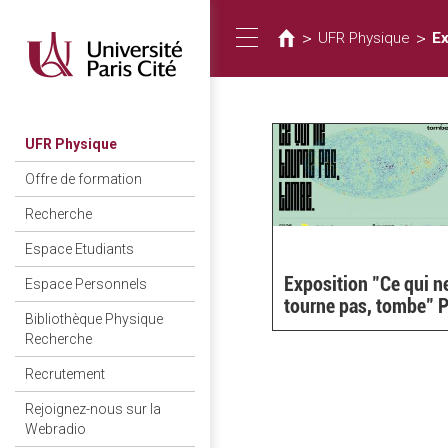
Usted
Pasar
al
está
>
>
UFR Physique
Ex
Toggle
contenido
aquí
principal
navigation
UFR Physique
Offre de formation
Recherche
Espace Etudiants
Exposition "Ce qui n
Espace Personnels
tourne pas, tombe"
Bibliothèque Physique
Recherche
Recrutement
Rejoignez-nous sur la
Webradio