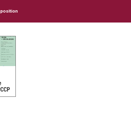
position
e
 PCCP