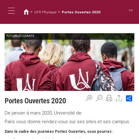
You
Skip
to
are
FR
>
>
UFR Physique
Portes Ouvertes 2020
main
here
Toggle
content
FUTURS ÉTUDIANTS
navigation
Sh
Portes Ouvertes 2020
De janvier à mars 2020, Université de
Paris vous donne rendez-vous sur ses sites et ses campus.
Dans le cadre des journées Portes Ouvertes, vous pourrez :