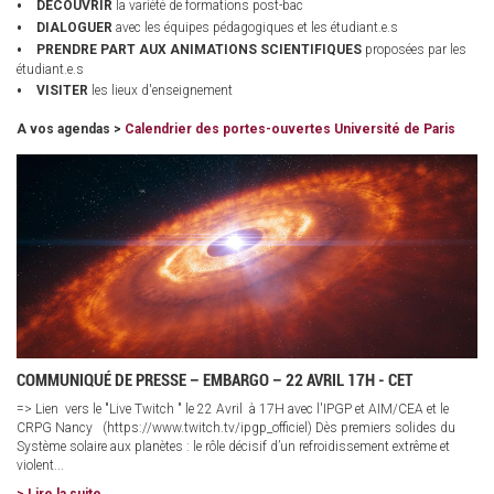
DÉCOUVRIR
la variété de formations post-bac
DIALOGUER
avec les équipes pédagogiques et les étudiant.e.s
PRENDRE PART AUX ANIMATIONS SCIENTIFIQUES
proposées par les
étudiant.e.s
VISITER
les lieux d'enseignement
A vos agendas >
Calendrier des portes-ouvertes Université de Paris
COMMUNIQUÉ DE PRESSE – EMBARGO – 22 AVRIL 17H - CET
=> Lien vers le "Live Twitch " le 22 Avril à 17H avec l'IPGP et AIM/CEA et le
CRPG Nancy (https://www.twitch.tv/ipgp_officiel) Dès premiers solides du
Système solaire aux planètes : le rôle décisif d’un refroidissement extrême et
violent...
> Lire la suite