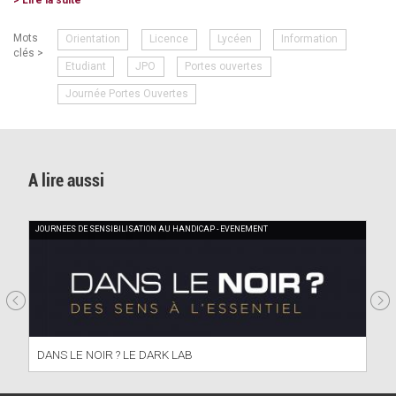
Mots
Orientation
Licence
Lycéen
Information
clés >
Etudiant
JPO
Portes ouvertes
Journée Portes Ouvertes
A lire aussi
JOURNEES DE SENSIBILISATION AU HANDICAP - EVENEMENT
DANS LE NOIR ? LE DARK LAB