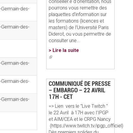
conseiller.e d'orientation, nous
pourrons vous remettre des
-Germain-des-
plaquettes d'information sur
les formations (licences et
-Germain-des-
masters) de l'Université Paris
Diderot, ou vous permettre de
consulter une...
> Lire la suite
(link
-Germain-des-
is
external)
-Germain-des-
COMMUNIQUÉ DE PRESSE
– EMBARGO – 22 AVRIL
17H - CET
-Germain-des-
=> Lien vers le "Live Twitch "
le 22 Avril à 17H avec l'IPGP
et AIM/CEA et le CRPG Nancy
(https://www.twitch.tv/ipgp_officiel)
Dès premiers solides du