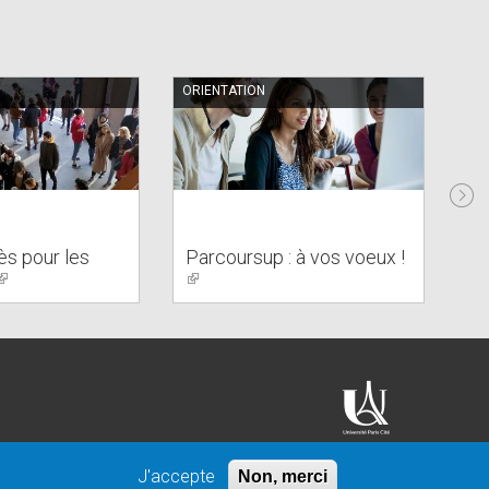
ORIENTATION
ORI
PR
La
s pour les
Parcoursup : à vos voeux !
se
(link
(link
ma
is
is
external)
external)
J'accepte
Non, merci