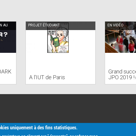
ON AU
PROJET ÉTUDIANT
EN VIDÉO
 DARK
Grand succè
A l'IUT de Paris
JPO 2019 !
ookies uniquement à des fins statistiques.