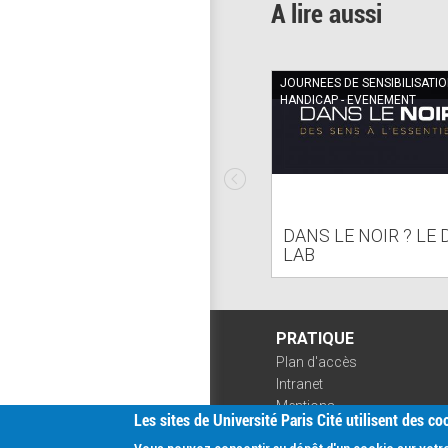
A lire aussi
JOURNEES DE SENSIBILISATI
HANDICAP - EVENEMENT
DANS LE NOIR ? LE
LAB
PRATIQUE
Plan d'accès
Intranet
Mentions
Les sites de Université Paris Cité utilisent des c
légales
Données