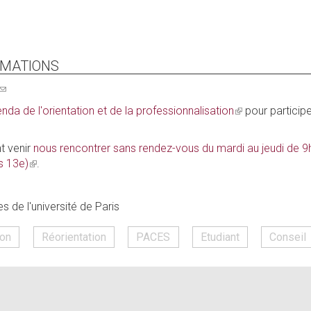
RMATIONS
(link
sends
nda de l'orientation et de la professionnalisation
(link
pour participe
e-
is
mail)
external)
 venir
nous rencontrer sans rendez-vous du mardi au jeudi de 9h 
s 13e)
(link
.
is
external)
es de l'université de Paris
ion
Réorientation
PACES
Etudiant
Conseil