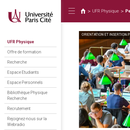
You
Skip
to
are
>
>
UFR Physique
P
Toggle
main
here
content
ORIENTATION ET INSERTION 
navigation
UFR Physique
Offre de formation
Recherche
Espace Etudiants
Espace Personnels
Bibliothèque Physique
Recherche
Recrutement
Rejoignez-nous sur la
Webradio