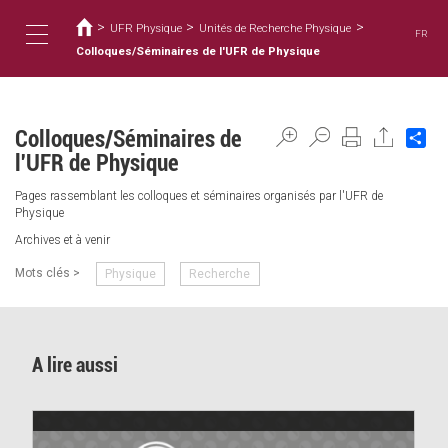
You
Skip
to
>
>
>
are
UFR Physique
Unités de Recherche Physique
FR
main
here
Colloques/Séminaires de l'UFR de Physique
Toggle
content
navigation
Colloques/Séminaires de
Sh
l'UFR de Physique
Pages rassemblant les colloques et séminaires organisés par l'UFR de
Physique
Archives et à venir
Mots clés >
Physique
Recherche
A lire aussi