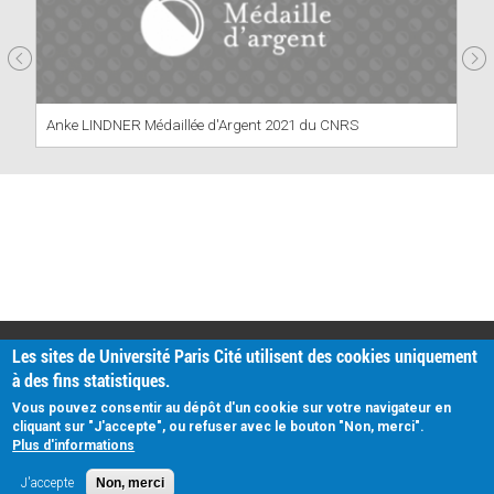
Anke LINDNER Médaillée d'Argent 2021 du CNRS
PRATIQUE
Les sites de Université Paris Cité utilisent des cookies uniquement
Plan d'accès
à des fins statistiques.
Intranet
Mentions légales
Vous pouvez consentir au dépôt d'un cookie sur votre navigateur en
Données personnelles
cliquant sur "J'accepte", ou refuser avec le bouton "Non, merci".
Plus d'informations
J'accepte
Non, merci