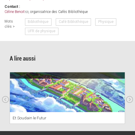
is
Contact :
external)
Céline Benoit
(link
, organisatrice des Cafés Bibliothèque
sends
Mots
Bibliothèque
Café Bibliothèque
Physique
e-
clés >
mail)
UFR de physique
A lire aussi
Et Soudain le Futur