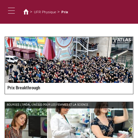
您
移
至
在
>
>
UFR Physique
Prix
主
這
Toggle
內
裡
容
navigation
Prix Breakthrough
BOURSES L’ORÉAL-UNESCO POUR LES FEMMES ET LA SCIENCE