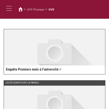
您
移
至
在
>
>
UFR Physique
OVE
主
這
Toggle
內
裡
容
navigation
Enquête Premiers mois à l'université
(link
is
external)
LES ÉTUDIANTS ONT LA PAROLE