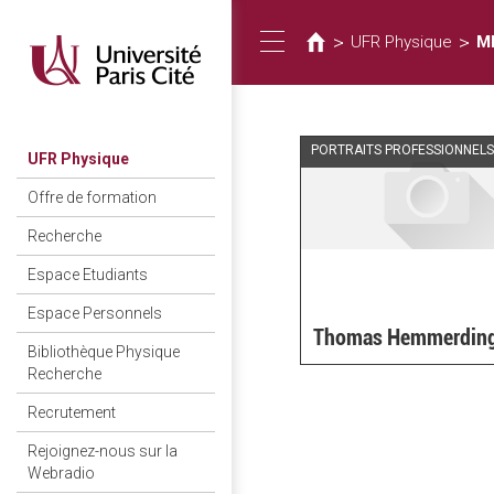
您
移
至
在
>
>
UFR Physique
M
Toggle
主
這
內
裡
容
navigation
PORTRAITS PROFESSIONNELS
UFR Physique
Offre de formation
Recherche
Espace Etudiants
Espace Personnels
Thomas Hemmerdin
Bibliothèque Physique
Recherche
Recrutement
Rejoignez-nous sur la
Webradio