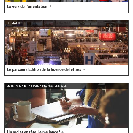
La voix de l’orientation
(link
is
external)
FORMATION
Le parcours Édition de la licence de lettres
(link
is
external)
ORIENTATION ET INSERTION PROFESSIONNELLE
Un projet en tête, je me lance !
(link