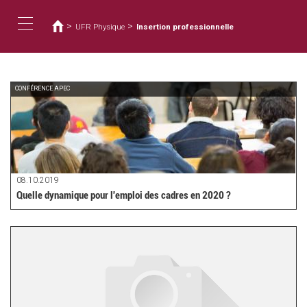
您
移
至
在
>
>
UFR Physique
Insertion professionnelle
主
這
Toggle
內
裡
容
navigation
CONFÉRENCE APEC
08.10.2019
Quelle dynamique pour l'emploi des cadres en 2020 ?