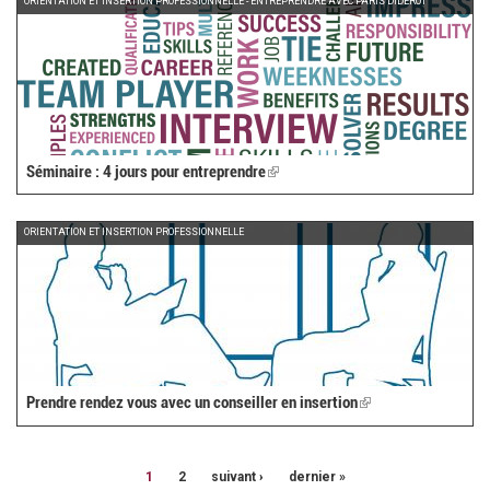
ORIENTATION ET INSERTION PROFESSIONNELLE - ENTREPRENDRE AVEC PARIS DIDEROT
Séminaire : 4 jours pour entreprendre
(link
is
external)
ORIENTATION ET INSERTION PROFESSIONNELLE
Prendre rendez vous avec un conseiller en insertion
(link
is
external)
1
2
suivant ›
dernier »