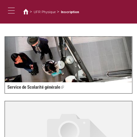
您
移
至
在
>
>
UFR Physique
Inscription
主
這
Toggle
內
裡
容
navigation
Service de Scolarité générale
(link
is
external)