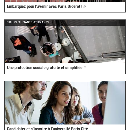
Embarquez pour l'avenir avec Paris Diderot !
(link
is
external)
FUTURS ÉTUDIANTS - ÉTUDIANTS
Une protection sociale gratuite et simplifiée
(link
is
external)
Candidater et s'inscrire à l'université Paris Cité