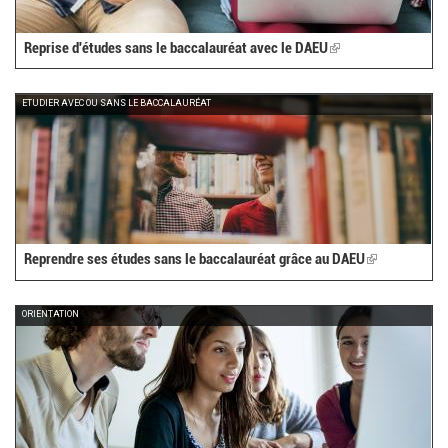
Reprise d'études sans le baccalauréat avec le DAEU
(link
is
external)
ETUDIER AVEC OU SANS LE BACCALAURÉAT
Reprendre ses études sans le baccalauréat grâce au DAEU
(link
is
external)
ORIENTATION