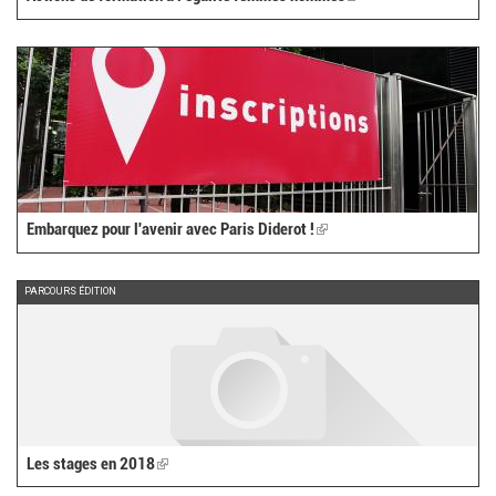
is
external)
Embarquez pour l'avenir avec Paris Diderot !
(link
is
external)
PARCOURS ÉDITION
Les stages en 2018
(link
is