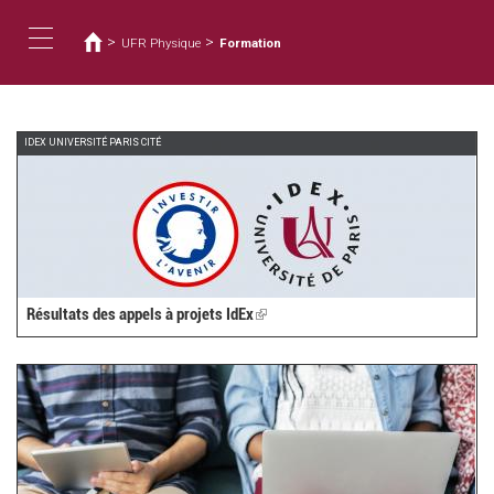
您
移
至
在
>
>
UFR Physique
Formation
主
這
Toggle
內
裡
容
navigation
IDEX UNIVERSITÉ PARIS CITÉ
Résultats des appels à projets IdEx
(link
is
external)