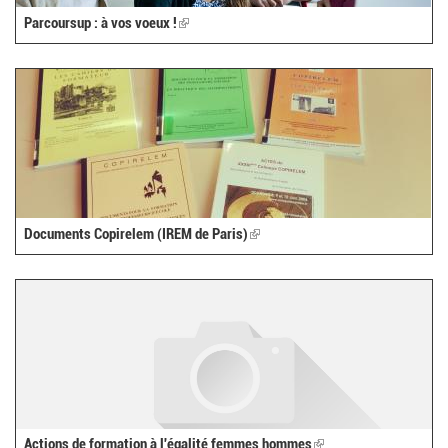
Parcoursup : à vos voeux !
(link
is
external)
Documents Copirelem (IREM de Paris)
(link
is
external)
Actions de formation à l'égalité femmes hommes
(link