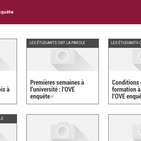
nquête
LES ÉTUDIANTS ONT LA PAROLE
LES ÉTUDIANTS 
Premières semaines à
Conditions 
is à
l'université : l'OVE
formation à 
enquête
(link
l'OVE enqu
is
external)
LE