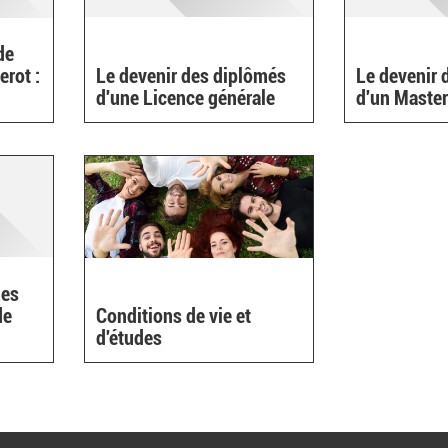
de
erot :
Le devenir des diplômés
Le devenir 
d'une Licence générale
d'un Maste
l)
des
de
Conditions de vie et
d'études