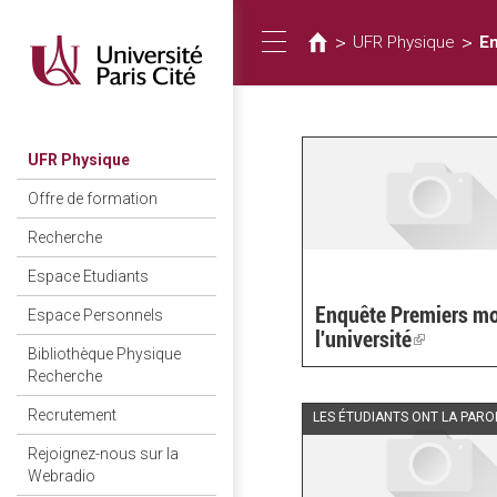
您
移
至
在
>
>
UFR Physique
E
Toggle
主
這
內
裡
容
navigation
UFR Physique
Offre de formation
Recherche
Espace Etudiants
Enquête Premiers mo
Espace Personnels
l'université
(link
Bibliothèque Physique
is
Recherche
external)
Recrutement
LES ÉTUDIANTS ONT LA PARO
Rejoignez-nous sur la
Webradio