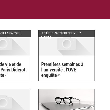
ONT LA PAROLE
LES ÉTUDIANTS PRENNENT LA
PAROLE
de vie et de
Premières semaines à
Paris Diderot :
l'université : l'OVE
ête
(link
enquête
(link
is
is
external)
external)