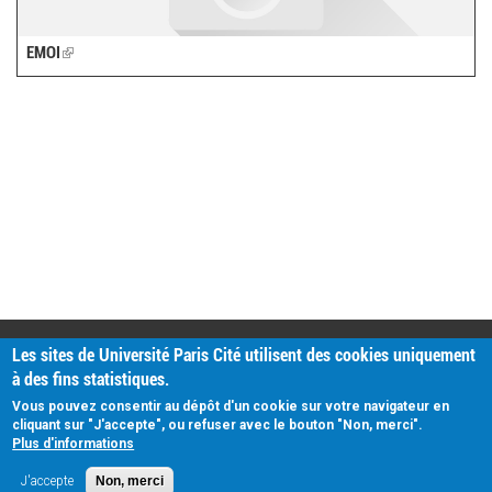
EMOI
(link
is
external)
PRATIQUE
Les sites de Université Paris Cité utilisent des cookies uniquement
Plan d'accès
à des fins statistiques.
Intranet
Mentions légales
Vous pouvez consentir au dépôt d'un cookie sur votre navigateur en
Données personnelles
cliquant sur "J'accepte", ou refuser avec le bouton "Non, merci".
Plus d'informations
J'accepte
Non, merci