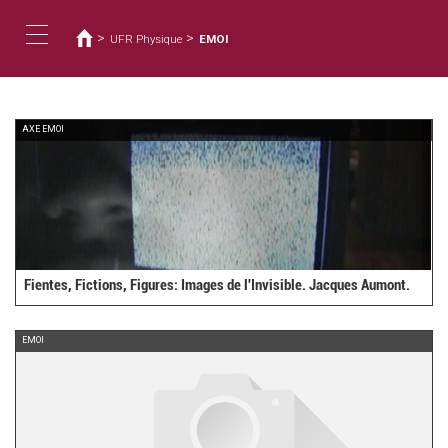
您
移
至
在
>
>
UFR Physique
EMOI
主
這
Toggle
內
裡
容
navigation
AXE EMOI
Fientes, Fictions, Figures: Images de l'Invisible. Jacques Aumont.
EMOI