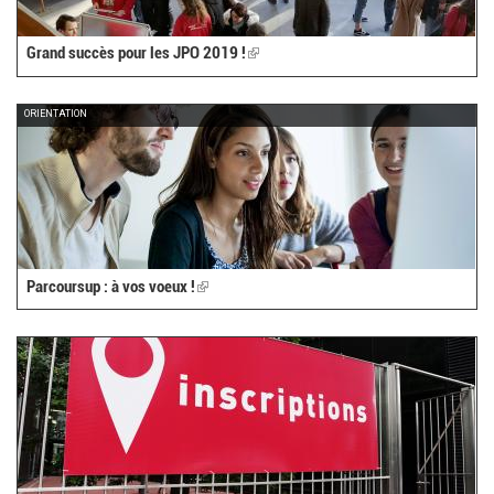
Grand succès pour les JPO 2019 !
(link
is
external)
ORIENTATION
Parcoursup : à vos voeux !
(link
is
external)