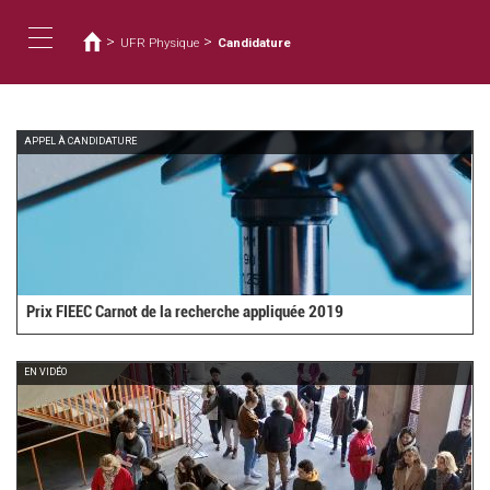
您
移
至
在
>
>
UFR Physique
Candidature
主
這
Toggle
內
裡
容
navigation
APPEL À CANDIDATURE
Prix FIEEC Carnot de la recherche appliquée 2019
EN VIDÉO