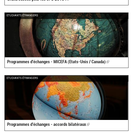
is
external)
ETUDIANTS ÉTRANGERS
Programmes d'échanges - MICEFA (Etats-Unis / Canada)
(link
is
external)
ETUDIANTS ÉTRANGERS
Programmes d'échanges - accords bilatéraux
(link
is