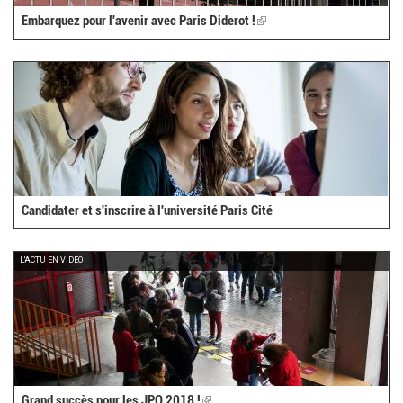
Embarquez pour l'avenir avec Paris Diderot !
(link
is
external)
Candidater et s'inscrire à l'université Paris Cité
L'ACTU EN VIDEO
Grand succès pour les JPO 2018 !
(link