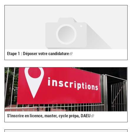
external)
Etape 1 : Déposer votre candidature
(link
is
external)
S'inscrire en licence, master, cycle prépa, DAEU
(link
is
external)