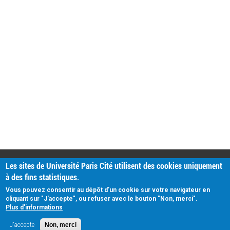
PRATIQUE
Les sites de Université Paris Cité utilisent des cookies uniquement
Plan d'accès
à des fins statistiques.
Intranet
Mentions légales
Vous pouvez consentir au dépôt d'un cookie sur votre navigateur en
Données personnelles
cliquant sur "J'accepte", ou refuser avec le bouton "Non, merci".
Plus d'informations
J'accepte
Non, merci