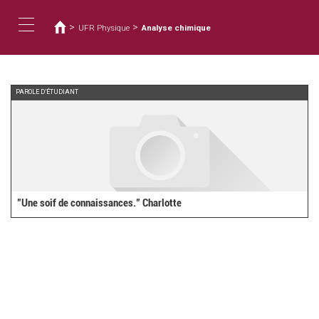
您
移
至
在
>
>
UFR Physique
Analyse chimique
主
這
Toggle
內
裡
容
navigation
PAROLE D’ÉTUDIANT
"Une soif de connaissances." Charlotte