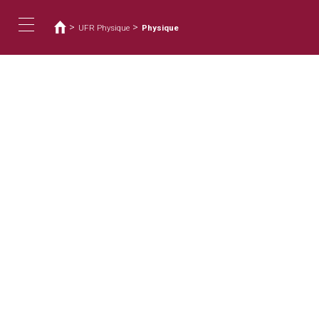
您
移
至
在
>
>
UFR Physique
Physique
主
這
Toggle
內
裡
容
navigation