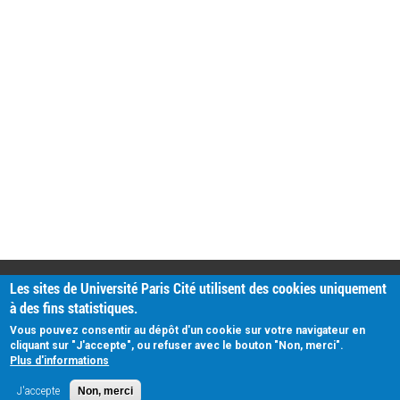
PRATIQUE
Les sites de Université Paris Cité utilisent des cookies uniquement
Plan d'accès
à des fins statistiques.
Intranet
Mentions légales
Vous pouvez consentir au dépôt d'un cookie sur votre navigateur en
Données personnelles
cliquant sur "J'accepte", ou refuser avec le bouton "Non, merci".
Plus d'informations
J'accepte
Non, merci