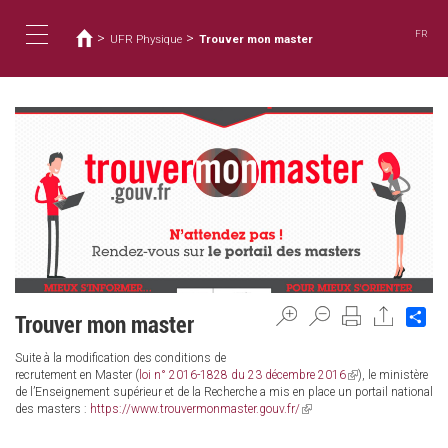
您
移
至
在
FR
>
>
UFR Physique
Trouver mon master
主
這
Toggle
內
裡
容
navigation
Sh
Trouver mon master
Suite à la modification des conditions de
recrutement en Master (
loi n° 2016-1828 du 23 décembre 2016
(link
), le ministère
de l’Enseignement supérieur et de la Recherche a mis en place un portail national
is
des masters :
https://www.trouvermonmaster.gouv.fr/
(link
external)
is
external)