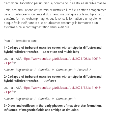
d’accrétion : l’accrétion par un disque, comme pour les étoiles de faible masse.
Enfin, ces simulations ont permis de mettre en lumière les effets antagonistes
de la turbulence environnante et du champ magnétique sur la multiplicité du
système formé : le champ magnétique favorise la formation d’un système
disque-étoile isolé, tandis que la turbulence encourage la formation d'un
système binaire par fragmentation dans le disque.
Plus d’informations dans :
1- Collapse of turbulent massive cores with ambipolar diffusion and
hybrid radiative transfer. I. Accretion and multiplicity
Journal : A&A
https://www.aanda.org/articles/aa/pdf/2021/08/aa40617-
21.pdf
(link
is
Auteurs : Mignon-Risse, R., González, M., Commerçon, B., Rosdahl, J.
external)
2- Collapse of turbulent massive cores with ambipolar diffusion and
hybrid radiative transfer. II. Outflows
Journal : A&A
https://www.aanda.org/articles/aa/pdf/2021/12/aa41648-
21.pdf
(link
is
Auteurs : Mignon-Risse, R., González, M., Commerçon, B.
external)
3- Discs and outflows in the early phases of massive star formation:
Influence of magnetic fields and ambipolar diffusion