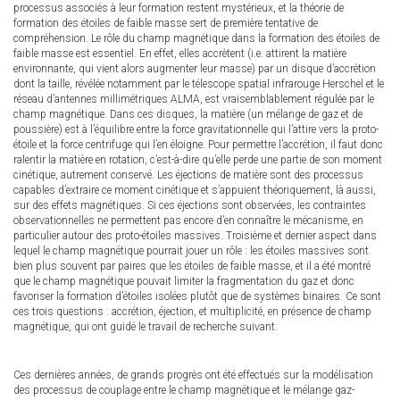
processus associés à leur formation restent mystérieux, et la théorie de
formation des étoiles de faible masse sert de première tentative de
compréhension. Le rôle du champ magnétique dans la formation des étoiles de
faible masse est essentiel. En effet, elles accrètent (i.e. attirent la matière
environnante, qui vient alors augmenter leur masse) par un disque d’accrétion
dont la taille, révélée notamment par le télescope spatial infrarouge Herschel et le
réseau d’antennes millimétriques ALMA, est vraisemblablement régulée par le
champ magnétique. Dans ces disques, la matière (un mélange de gaz et de
poussière) est à l’équilibre entre la force gravitationnelle qui l’attire vers la proto-
étoile et la force centrifuge qui l’en éloigne. Pour permettre l’accrétion, il faut donc
ralentir la matière en rotation, c’est-à-dire qu’elle perde une partie de son moment
cinétique, autrement conservé. Les éjections de matière sont des processus
capables d’extraire ce moment cinétique et s’appuient théoriquement, là aussi,
sur des effets magnétiques. Si ces éjections sont observées, les contraintes
observationnelles ne permettent pas encore d’en connaître le mécanisme, en
particulier autour des proto-étoiles massives. Troisième et dernier aspect dans
lequel le champ magnétique pourrait jouer un rôle : les étoiles massives sont
bien plus souvent par paires que les étoiles de faible masse, et il a été montré
que le champ magnétique pouvait limiter la fragmentation du gaz et donc
favoriser la formation d’étoiles isolées plutôt que de systèmes binaires. Ce sont
ces trois questions : accrétion, éjection, et multiplicité, en présence de champ
magnétique, qui ont guidé le travail de recherche suivant.
Ces dernières années, de grands progrès ont été effectués sur la modélisation
des processus de couplage entre le champ magnétique et le mélange gaz-