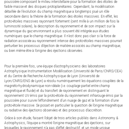
poussière composant le milieu interstellaire pour la formation des étoiles de
faible masse et des disques protoplanétaires. Cependant, la modélisation
détaillée de l’évolution du champ magnétique a longtemps joué un rôle
secondaire dans la théorie de la formation des étoiles massives. En effet, les
proto-étoiles massives rayonnant fortement (cent mille à un million de fois la
luminosité solaire), la description du rayonnement et de son impact sur la
dynamique du gaz environnant a plus souvent été intégrée aux études
numériques que le champ magnétique. Il n’est donc pas clair si la force de
radiation associée au rayonnement intense des proto-étoiles massives pourrait
perturber les processus d’éjection de matière associés au champ magnétique,
ou bien même être à l’origine des éjections observées.
Pour la première fois, une équipe d’astrophysiciens des laboratoires
Astrophysique Instrumentation Modélisation (Université de Paris/CNRS/CEA)
et du Centre de Recherche Astrophysique de Lyon (Université de
Lyon/CNRS/ENS de Lyon) a résolu numériquement les équations couplées de la
magnéto-hydrodynamique non-idéale (i.e. couplage partiel entre champ
magnétique et fluide) et du transfert de rayonnement en distinguant le
rayonnement UV émis par la proto-étoile du rayonnement infrarouge émis par la
poussière pour suivre l’effondrement d’un nuage de gaz et la formation d’une
proto-étoile massive. Se posait en particulier la question de l’origine magnétique
ou radiative des éjections observées et des processus d’accrétion.
Grâce à son étude, faisant l’objet de trois articles publiés dans Astronomy &
Astrophysics, l’équipe a montré l’origine magnétique des éjections, sur
lesquelles le rayonnement n’a pas d’effet destructif, et un mode unique