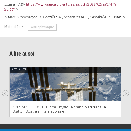
Journal : A&A
https://www.aanda.org/articles/aa/pdf/2022/02/aa37479-
20.pdf
(link
is
Auteurs : Commerçon, B., González, M., Mignon-Risse, R., Hennebelle, P., Vaytet, N.
external)
Mots clés >
Astrophysique
A lire aussi
ACTUALITÉ
Avec MINI-EUSO, l’UFR de Physique prend pied dans la
Station Spatiale Internationale !
PRATIQUE