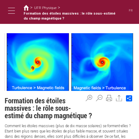
您
移
>
>
至
UFR Physique
在
FR
主
Formation des étoiles massives : le rôle sous-estimé
這
Toggle
內
du champ magnétique ?
裡
容
navigation
Sh
Formation des étoiles
massives : le rôle sous-
estimé du champ magnétique ?
Comment les étoiles massives (plus de dix masse solaires) se forment-elles ?
Etant bien plus rares que les étoiles de plus faible masse, et souvent situées
dans des régions denses, elles sont plus difficiles à observer. De ce fait, les