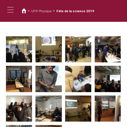
您
移
至
在
>
>
UFR Physique
Fête de la science 2019
主
這
Toggle
內
裡
容
navigation