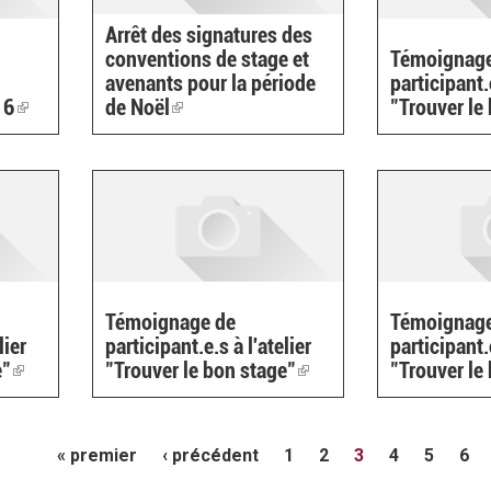
Arrêt des signatures des
conventions de stage et
Témoignage
avenants pour la période
participant.e
16
(link
de Noël
(link
"Trouver le
is
is
external)
external)
Témoignage de
Témoignage
lier
participant.e.s à l'atelier
participant.e
e"
(link
"Trouver le bon stage"
(link
"Trouver le
is
is
external)
external)
« premier
‹ précédent
1
2
3
4
5
6