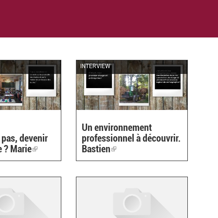
INTERVIEW
Un environnement
 pas, devenir
professionnel à découvrir.
 ? Marie
(link
Bastien
(link
is
is
external)
external)