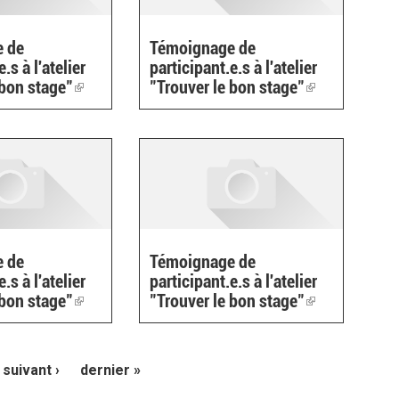
 de
Témoignage de
.s à l'atelier
participant.e.s à l'atelier
 bon stage"
(link
"Trouver le bon stage"
(link
is
is
external)
external)
 de
Témoignage de
.s à l'atelier
participant.e.s à l'atelier
 bon stage"
(link
"Trouver le bon stage"
(link
is
is
external)
external)
suivant ›
dernier »