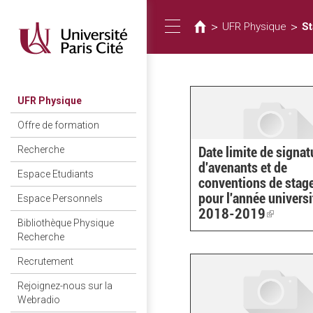
Usted
Pasar
al
está
>
>
UFR Physique
S
Toggle
contenido
aquí
principal
navigation
UFR Physique
Offre de formation
Date limite de signat
Recherche
d'avenants et de
Espace Etudiants
conventions de stag
pour l'année universi
Espace Personnels
2018-2019
(link
Bibliothèque Physique
is
Recherche
external
Recrutement
Rejoignez-nous sur la
Webradio