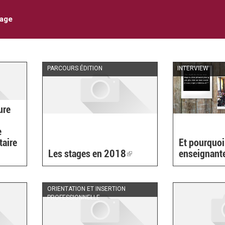
tage
PARCOURS ÉDITION
INTERVIEW
ure
e
taire
Et pourquoi
Les stages en 2018
(link
enseignante
is
)
external)
ORIENTATION ET INSERTION
PROFESSIONNELLE