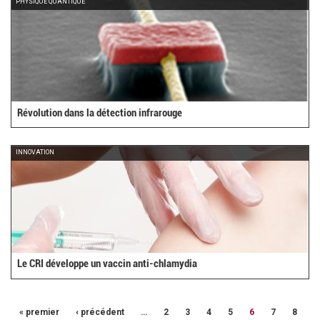
PHYSIQUE QUANTIQUE
Révolution dans la détection infrarouge
INNOVATION
Le CRI développe un vaccin anti-chlamydia
« premier
‹ précédent
…
2
3
4
5
6
7
8