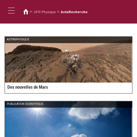
Usted
Pasar
al
está
>
>
UFR Physique
ActuRecherche
contenido
aquí
Toggle
principal
navigation
ASTROPHYSIQUE
Des nouvelles de Mars
PUBLICATION SCIENTIFIQUE