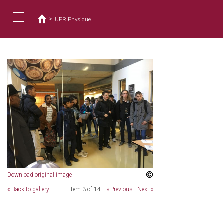
Usted
Pasar
al
está
>
UFR Physique
contenido
aquí
Toggle
principal
navigation
Download original image
« Back to gallery
Item 3 of 14
« Previous
|
Next »