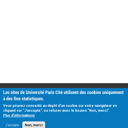
PRATIQUE
Les sites de Université Paris Cité utilisent des cookies uniquement
Plan d'accès
à des fins statistiques.
Intranet
Mentions légales
Vous pouvez consentir au dépôt d'un cookie sur votre navigateur en
Données personnelles
cliquant sur "J'accepte", ou refuser avec le bouton "Non, merci".
Plus d'informations
J'accepte
Non, merci