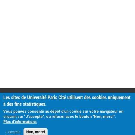
PRATIQUE
Les sites de Université Paris Cité utilisent des cookies uniquement
Plan d'accès
à des fins statistiques.
Intranet
Mentions légales
Vous pouvez consentir au dépôt d'un cookie sur votre navigateur en
Données personnelles
cliquant sur "J'accepte", ou refuser avec le bouton "Non, merci".
Plus d'informations
J'accepte
Non, merci