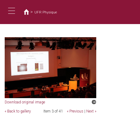
Usted
Pasar
al
está
>
UFR Physique
contenido
aquí
Toggle
principal
navigation
Download original image
« Back to gallery
Item 3 of 41
« Previous
|
Next »