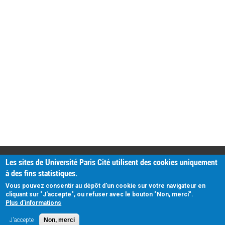
PRATIQUE
Les sites de Université Paris Cité utilisent des cookies uniquement
Plan d'accès
à des fins statistiques.
Intranet
Mentions légales
Vous pouvez consentir au dépôt d'un cookie sur votre navigateur en
Données personnelles
cliquant sur "J'accepte", ou refuser avec le bouton "Non, merci".
Plus d'informations
J'accepte
Non, merci