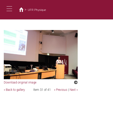
Usted
Pasar
al
está
>
UFR Physique
contenido
aquí
Toggle
principal
navigation
Download original image
« Back to gallery
Item 31 of 41
« Previous
|
Next »