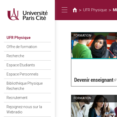
You
Skip
to
are
>
>
UFR Physique
M
Toggle
main
here
content
navigation
FORMATION
UFR Physique
Offre de formation
Recherche
Espace Etudiants
Espace Personnels
Devenir enseignant
(
Bibliothèque Physique
i
Recherche
e
Recrutement
FORMATION
Rejoignez-nous sur la
Webradio