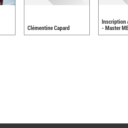
Inscription
link
Clémentine Capard
- Master M
s
xternal)