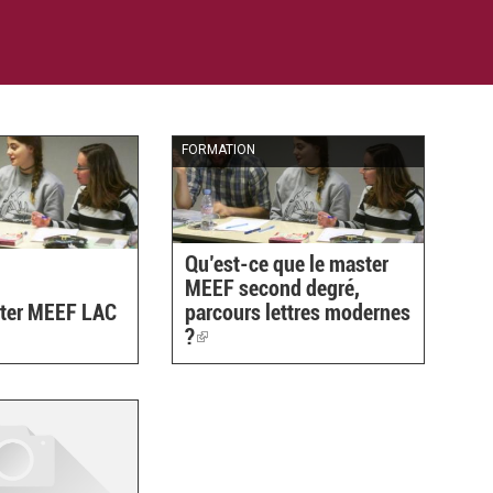
FORMATION
Qu’est-ce que le master
MEEF second degré,
ster MEEF LAC
parcours lettres modernes
?
(link
is
external)