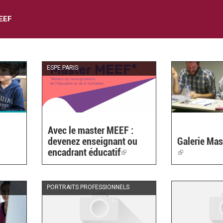
EEF
ESPE PARIS
Avec le master MEEF :
devenez enseignant ou
Galerie Ma
link
encadrant éducatif
(link
(link
s
is
is
xternal)
external)
external)
PORTRAITS PROFESSIONNELS