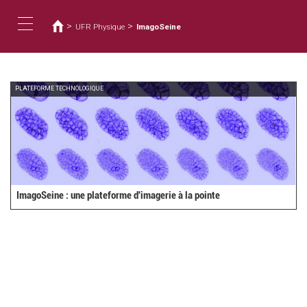
You
Skip
to
are
>
>
UFR Physique
ImagoSeine
main
here
Toggle
content
navigation
PLATEFORME TECHNOLOGIQUE
ImagoSeine : une plateforme d'imagerie à la pointe