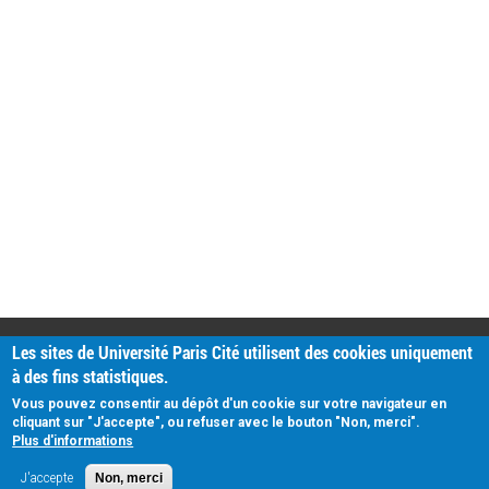
PRATIQUE
Les sites de Université Paris Cité utilisent des cookies uniquement
Plan d'accès
à des fins statistiques.
Intranet
Mentions légales
Vous pouvez consentir au dépôt d'un cookie sur votre navigateur en
Données personnelles
cliquant sur "J'accepte", ou refuser avec le bouton "Non, merci".
Plus d'informations
J'accepte
Non, merci