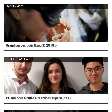
externa
L'ACTU EN VIDÉO
Grand succès pour Handi'D 2018
(link
is
external)
ETUDES ET HANDICAP
L'Handiccessibilité aux études supérieures
(link
is
external)