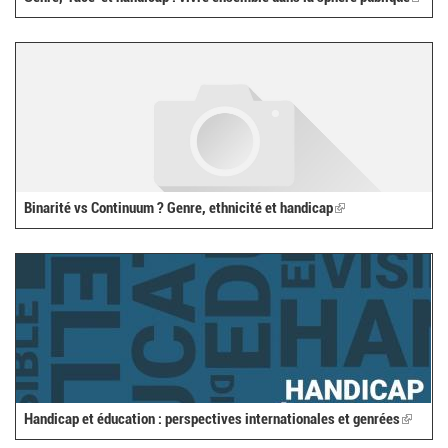
is
extern
Binarité vs Continuum ? Genre, ethnicité et handicap
(link
is
external)
Handicap et éducation : perspectives internationales et genrées
(link
is