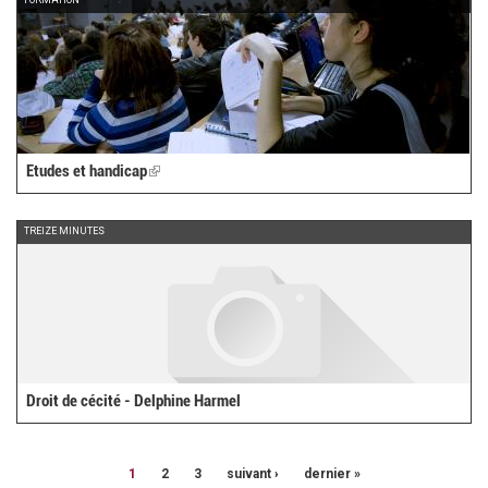
FORMATION
Etudes et handicap
(link
is
external)
TREIZE MINUTES
Droit de cécité - Delphine Harmel
1
2
3
suivant ›
dernier »