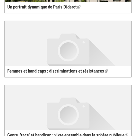
Un portrait dynamique de Paris Diderot
(link
is
external)
Femmes et handicaps : discriminations et résistances
(link
is
external)
Genre, 'race' et handicap : vivre ensemble dans la sphère publique
(link