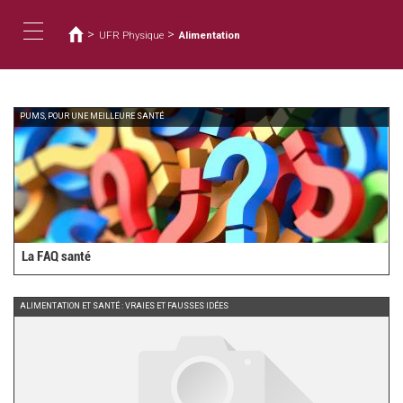
You
Skip
to
are
>
>
UFR Physique
Alimentation
main
here
Toggle
content
navigation
PUMS, POUR UNE MEILLEURE SANTÉ
La FAQ santé
ALIMENTATION ET SANTÉ : VRAIES ET FAUSSES IDÉES