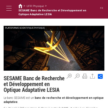
You
Skip
>
>
to
UFR Physique
are
FR
main
SESAME Banc de Recherche et Développement en
here
Toggle
content
Optique Adaptative LESIA
PLATEFORME SCIENTIFIQUE PHYSIQUE
navigation
Sh
SESAME Banc de Recherche
et Développement en
Optique Adaptative LESIA
Le banc SESAME est un
banc de recherche et développement en optique
adaptative
.