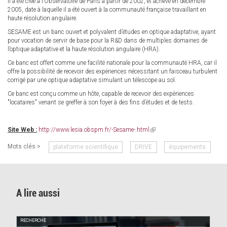
Il a été créé à l’Observatoire de Paris à partir de 2002, et achevé en décembre
2005, date à laquelle il a été ouvert à la communauté française travaillant en
haute résolution angulaire.
SESAME est un banc ouvert et polyvalent d’études en optique adaptative, ayant
pour vocation de servir de base pour la R&D dans de multiples domaines de
l’optique adaptative et la haute résolution angulaire (HRA).
Ce banc est offert comme une facilité nationale pour la communauté HRA, car il
offre la possibilité de recevoir des expériences nécessitant un faisceau turbulent
corrigé par une optique adaptative simulant un télescope au sol.
Ce banc est conçu comme un hôte, capable de recevoir des expériences
"locataires" venant se greffer à son foyer à des fins d’études et de tests.
Site Web :
http://www.lesia.obspm.fr/-Sesame-.html
(link
is
Mots clés >
plateforme scientifique
DRIVE
équipements
external)
A lire aussi
RECHERCHE