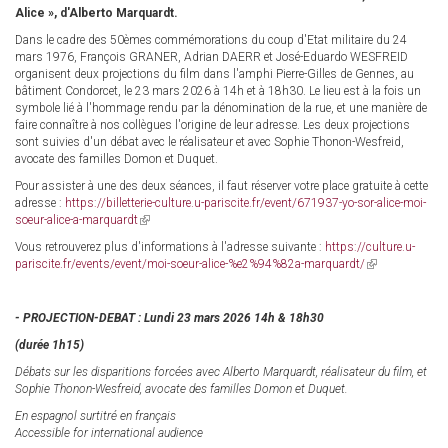
Alice », d'Alberto Marquardt.
external)
Dans le cadre des 50èmes commémorations du coup d'Etat militaire du 24
mars 1976, François GRANER, Adrian DAERR et José-Eduardo WESFREID
organisent deux projections du film dans l'amphi Pierre-Gilles de Gennes, au
bâtiment Condorcet, le 23 mars 2026 à 14h et à 18h30. Le lieu est à la fois un
symbole lié à l'hommage rendu par la dénomination de la rue, et une manière de
faire connaître à nos collègues l'origine de leur adresse. Les deux projections
sont suivies d'un débat avec le réalisateur et avec Sophie Thonon-Wesfreid,
avocate des familles Domon et Duquet.
Pour assister à une des deux séances, il faut réserver votre place gratuite à cette
adresse :
https://billetterie-culture.u-pariscite.fr/event/671937-yo-sor-alice-moi-
soeur-alice-a-marquardt
(link
is
Vous retrouverez plus d'informations à l'adresse suivante :
https://culture.u-
external)
pariscite.fr/events/event/moi-soeur-alice-%e2%94%82a-marquardt/
(link
is
external)
- PROJECTION-DEBAT : Lundi 23 mars 2026 14h & 18h30
(durée 1h15)
Débats sur les disparitions forcées avec Alberto Marquardt, réalisateur du film, et
Sophie Thonon-Wesfreid, avocate des familles Domon et Duquet.
En espagnol surtitré en français
Accessible for international audience