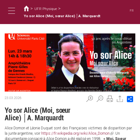
You
Skip
to
>
>
are
UFR Physique
FR
main
here
Yo sor Alice (Moi, sœur Alice) │A. Marquardt
Toggle
content
navigation
Sh
23.03.2026
Yo sor Alice (Moi, sœur
Alice) │A. Marquardt
Alice Domon et Léonie Duquet sont des Françaises victimes de disparition par
la junte argentine, voir
https://fr.wikipedia.org/wiki/Alice_Domon
(link
. Un
documentaire consacré à Alice Domon a été réalisé en 1998 :
« Moi, Soeur
is