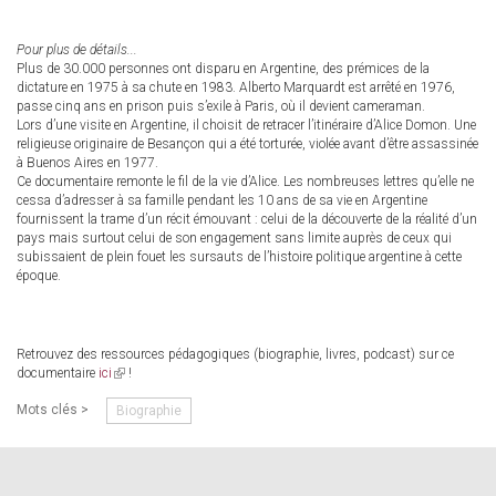
Pour plus de détails...
Plus de 30.000 personnes ont disparu en Argentine, des prémices de la
dictature en 1975 à sa chute en 1983. Alberto Marquardt est arrêté en 1976,
passe cinq ans en prison puis s’exile à Paris, où il devient cameraman.
Lors d’une visite en Argentine, il choisit de retracer l’itinéraire d’Alice Domon. Une
religieuse originaire de Besançon qui a été torturée, violée avant d’être assassinée
à Buenos Aires en 1977.
Ce documentaire remonte le fil de la vie d’Alice. Les nombreuses lettres qu’elle ne
cessa d’adresser à sa famille pendant les 10 ans de sa vie en Argentine
fournissent la trame d’un récit émouvant : celui de la découverte de la réalité d’un
pays mais surtout celui de son engagement sans limite auprès de ceux qui
subissaient de plein fouet les sursauts de l’histoire politique argentine à cette
époque.
Retrouvez des ressources pédagogiques (biographie, livres, podcast) sur ce
documentaire
ici
(link
!
is
Mots clés >
Biographie
external)